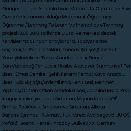
Matematik Öğretmeni Fatma Tatlı Adal ile İSTANBUL-
Güngören Uğur Anadolu Lisesi Matematik Öğretmeni Asiy
Gezen’in kurucusu olduğu Matematik Öğrenmeyi
Öğrenme / Learning To Learn Mathematics eTwinning
projesi 13.08.2018 tarihinde ulusal ve merkezi destek
servisleri tarafından onaylanarak faaliyetlerine
başlamıştır. Proje ortakları; Tuncay Şimşek,Şehit Fatih
YeniayMesleki ve Teknik Anadolu Lisesi, Derya
Sarı,Validebağ Fen Lisesi, Hasibe Atasever,Cumhuriyet Fe
Lisesi, Elmas Demirel, Şehit Feramil Ferhat Kaya Anadolu
Lisesi, Eda Ekşioğlu/Erdemli İmkb Fen Lisesi, Mehmet
Yiğitbaş/Osman Ötken Anadolu Lisesi, Jasmina Micić, Prva
kragujevačka gimnazija,Sırbistan, Mirjana Kokerić,OŠ
Branko Radičević, Smederevo,Sırbistan, Alketa
Bajrami,Gjimnazi i Ri,Arnavutluk, Mirela Avdibegović, JU OŠ
Pofalići ,Bosna-Hersek, Atabay Guliyev,XXI Century