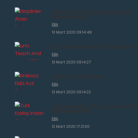
Disiplinler Arası Projemiz İçin A2 İngilizce
Kursumuz Başladı
EBA
13 Mart 2020 09:14:48
Lets Teach And LearnSTEM Aile Atölyesi
EBA
13 Mart 2020 09:14:27
Websöz Ekibi Acil Toplandı
EBA
13 Mart 2020 09:14:22
Türk Kızılay'ından Çerkezköy Cumhuriyet
İlkokuluna Bir Plaket
EBA
12 Mart 2020 17:21:00