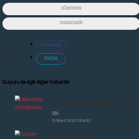
eTwinning
matematik
Facebook
PAYLAŞ:
Twitter
Duyuru ile ilgili diğer haberler
Ülkemizde Görülmeye Başlayan Corona
Virüs İçin Yapılan Uygulamalar
EBA
13 Mart 2020 11:04:52
Tohum takas şenliği