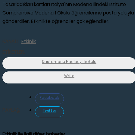
Tasarladıkları kartları İtalya'nın Modena ilindeki Istituto
Comprensivo Modena 1 Okulu öğrencilerine posta yoluyla
gönderdiler. Etkinlikte öğrenciler çok eğlendiler.
KANALI:
Etkinlik
ETİKETLER:
Kastamonu Hacıbey İlkokulu
Write
Facebook
PAYLAŞ:
Twitter
Etkinlik ile ilgili diğer haberler