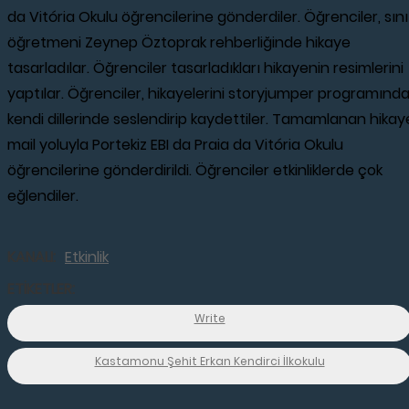
da Vitória Okulu öğrencilerine gönderdiler. Öğrenciler, sını
öğretmeni Zeynep Öztoprak rehberliğinde hikaye
tasarladılar. Öğrenciler tasarladıkları hikayenin resimlerini
yaptılar. Öğrenciler, hikayelerini storyjumper programınd
kendi dillerinde seslendirip kaydettiler. Tamamlanan hikay
mail yoluyla Portekiz EBI da Praia da Vitória Okulu
öğrencilerine gönderdirildi. Öğrenciler etkinliklerde çok
eğlendiler.
KANALI:
Etkinlik
ETİKETLER:
Write
Kastamonu Şehit Erkan Kendirci İlkokulu