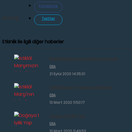
Facebook
PAYLAŞ:
Twitter
Etkinlik ile ilgili diğer haberler
İstiklâl Marşımızın Kabulünü Kutladık
EBA
21 Eylül 2020 14:35:01
İstiklâl Marşı'nın kabulü etkinlikleri
EBA
13 Mart 2020 11:50:17
Doğaya 1 İyilik Yap
EBA
13 Mart 2020 11:49:53