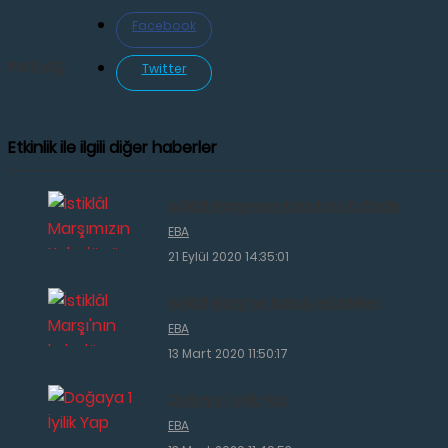
Facebook
PAYLAŞ:
Twitter
Etkinlik ile ilgili diğer haberler
İstiklâl Marşımızın Kabulünü Kutladık
EBA
21 Eylül 2020 14:35:01
İstiklâl Marşı'nın kabulü etkinlikleri
EBA
13 Mart 2020 11:50:17
Doğaya 1 İyilik Yap
EBA