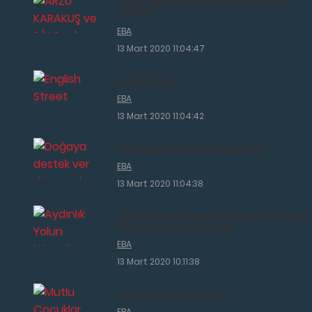
ARZU KARAKUŞ ve 3/H Sınıfı Etwinning
Projeleri
EBA
13 Mart 2020 11:04:47
English Street
EBA
13 Mart 2020 11:04:42
Doğaya destek ver dünyayı koru
EBA
13 Mart 2020 11:04:38
Aydınlık Yolun Hüzünlü Yolcusu Oratoryosu
Sungurbey Anadolu Lisesi
EBA
13 Mart 2020 10:11:38
Mutlu Çocuklar Atölyesi 2
EBA