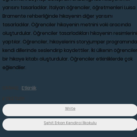
yarısını tasarladılar. İtalyan öğrenciler, öğretmenleri Luisa
Bramente rehberliğinde hikayenin diğer yarısını
tasarladılar. Öğrenciler hikayenin metnini voki aracında
oluşturdular. Öğrenciler tasarladıkları hikayenin resimlerini
yaptılar. Öğrenciler, hikayelerini storyjumper programınd
kendi dillerinde seslendirip kaydettiler. İki ülkenin öğrenciler
bir hikaye kitabı oluşturdular. Öğrenciler etkinliklerde çok
eğlendiler.
KANALI:
Etkinlik
ETİKETLER:
Write
Şehit Erkan Kendirci İlkokulu