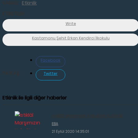
KANALI:
Etkinlik
ETİKETLER:
Write
Kastamonu Şehit Erkan Kendirci İlkokulu
Facebook
PAYLAŞ:
Twitter
Etkinlik ile ilgili diğer haberler
İstiklâl Marşımızın Kabulünü Kutladık
EBA
21 Eylül 2020 14:35:01