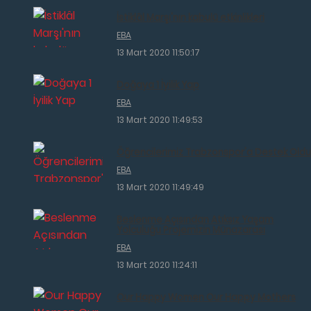
İstiklâl Marşı'nın kabulü etkinlikleri
EBA
13 Mart 2020 11:50:17
Doğaya 1 İyilik Yap
EBA
13 Mart 2020 11:49:53
Öğrencilerimiz Trabzonspor'a Destek Oldu
EBA
13 Mart 2020 11:49:49
Beslenme Açısından Atıksız Yaşam
Yolculuğu Projemizin Münazarası
EBA
13 Mart 2020 11:24:11
Our Happy Women Our Happy Mothers