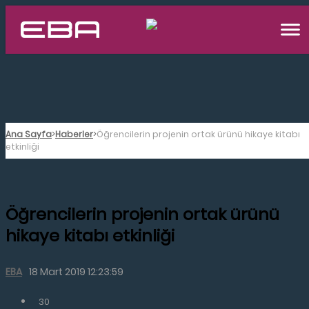
Ana Sayfa
Haberler
Öğrencilerin projenin ortak ürünü hikaye kitabı
etkinliği
Öğrencilerin projenin ortak ürünü
hikaye kitabı etkinliği
EBA
18 Mart 2019 12:23:59
30