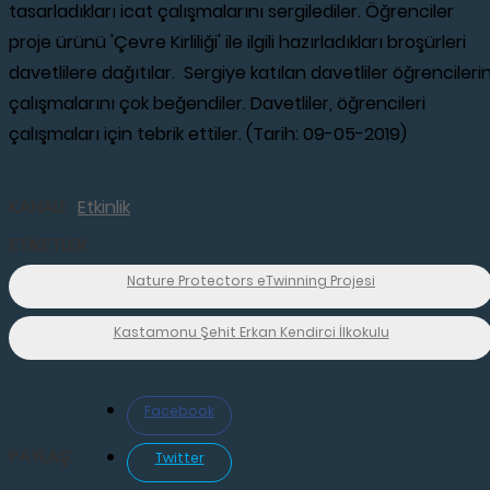
tasarladıkları icat çalışmalarını sergilediler. Öğrenciler
proje ürünü 'Çevre Kirliliği' ile ilgili hazırladıkları broşürleri
davetlilere dağıtılar. Sergiye katılan davetliler öğrencileri
çalışmalarını çok beğendiler. Davetliler, öğrencileri
çalışmaları için tebrik ettiler. (Tarih: 09-05-2019)
KANALI:
Etkinlik
ETİKETLER:
Nature Protectors eTwinning Projesi
Kastamonu Şehit Erkan Kendirci İlkokulu
Facebook
PAYLAŞ:
Twitter