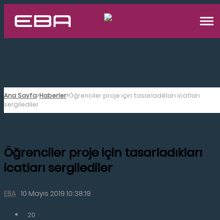
Ana Sayfa
Haberler
Öğrenciler proje için tasarladıkları icatları
sergilediler
Öğrenciler proje için tasarladıkları
icatları sergilediler
EBA
10 Mayıs 2019 10:38:19
20