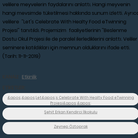
velilere meyvelerin faydalarını anlattı. Hangi meyvenin
hangi mevsimde tüketilmesi hakkında sunum izletti. Ayrıc
velilere ''Let's Celebrate With Healty Food eTwinning
Projesi'' tanıtıldı. Projemizim faaliyetlerinin ''Beslenme
Dostu Okul Projesi ile de paralel ilerlediklerini anlattı. Veliler
seminere katıldıkları için memnun olduklarını ifade etti.
(Tarih: 11-11-2019)
KANALI:
Etkinlik
ETİKETLER:
&apos;&apos;Let&apos;s Celebrate With Healty Food eTwinning
Projesi&apos;&apos;
Şehit Erkan Kendirci İlkokulu
Zeynep Öztoprak