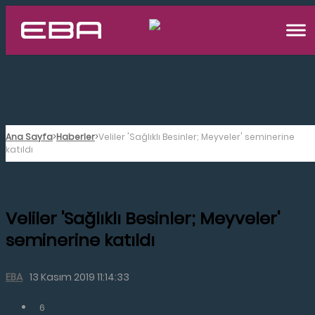
Ana Sayfa
Haberler
Veliler 'Sağlıklı Besinler; Meyveler' seminerine
katıldı
Veliler 'Sağlıklı Besinler; Meyveler'
seminerine katıldı
EBA
13 Kasım 2019 11:14:33
6