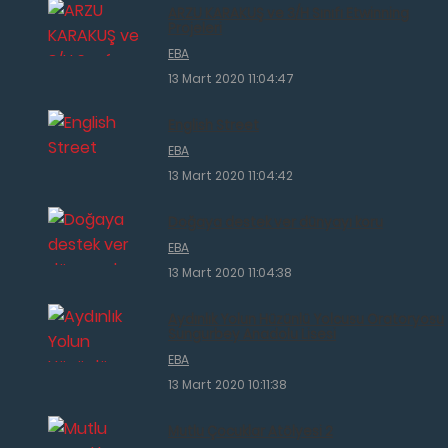
ARZU KARAKUŞ ve 3/H Sınıfı Etwinning
Projeleri
EBA
13 Mart 2020 11:04:47
English Street
EBA
13 Mart 2020 11:04:42
Doğaya destek ver dünyayı koru
EBA
13 Mart 2020 11:04:38
Aydınlık Yolun Hüzünlü Yolcusu Oratoryosu
Sungurbey Anadolu Lisesi
EBA
13 Mart 2020 10:11:38
Mutlu Çocuklar Atölyesi 2