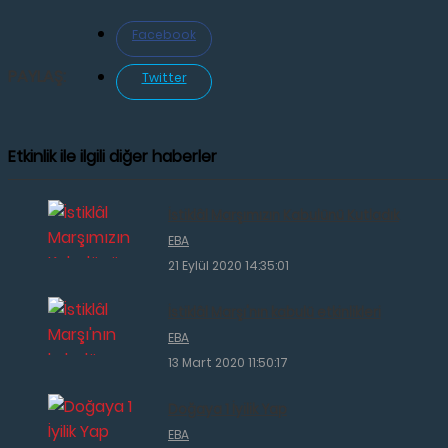
Facebook
PAYLAŞ:
Twitter
Etkinlik ile ilgili diğer haberler
İstiklâl Marşımızın Kabulünü Kutladık
EBA
21 Eylül 2020 14:35:01
İstiklâl Marşı'nın kabulü etkinlikleri
EBA
13 Mart 2020 11:50:17
Doğaya 1 İyilik Yap
EBA