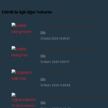
Etkinlik ile ilgili diğer haberler
İstiklâl Marşımızın Kabulünü Kutladık
EBA
21 Eylül 2020 14:35:01
İstiklâl Marşı'nın kabulü etkinlikleri
EBA
13 Mart 2020 11:50:17
Doğaya 1 İyilik Yap
EBA
13 Mart 2020 11:49:53
Öğrencilerimiz Trabzonspor'a Destek Oldu
EBA