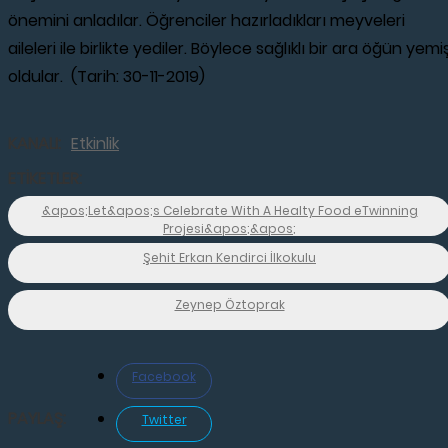
önemini anladılar. Öğrenciler hazırladıkları meyveleri
aileleri ile birlikte yediler. Böylece sağlıklı bir ara öğün yemi
oldular. (Tarih: 30-11-2019)
KANALI:
Etkinlik
ETİKETLER:
&apos;Let&apos;s Celebrate With A Healty Food eTwinning
Projesi&apos;&apos;
Şehit Erkan Kendirci İlkokulu
Zeynep Öztoprak
Facebook
PAYLAŞ:
Twitter