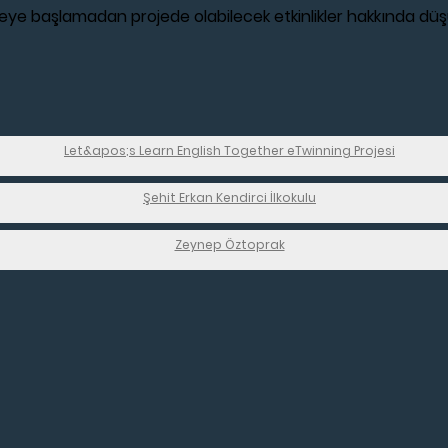
eye başlamadan projede olabilecek etkinlikler hakkında düşün
Let&apos;s Learn English Together eTwinning Projesi
Şehit Erkan Kendirci İlkokulu
Zeynep Öztoprak