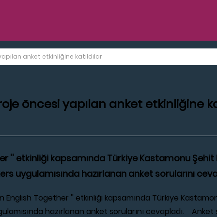
apılan anket etkinliğine katıldılar
roje öncesi yapılan anket etkinliğine ka
ther '' etkinliği kapsamında Türkiye Kastamonu Şehit 
ickers uygulamısında hazırlanan anket sorularını ceva
 English Together '' etkinliği kapsamında Türkiye Kastamonu
uygulamısında hazırlanan anket sorularını cevapladı. Anket 