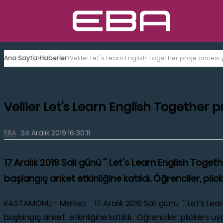
Ana Sayfa
Haberler
Veliler Let's Learn English Together proje öncesi y
Veliler Let's Learn English Together p
EBA
24 Aralık 2019 16:30:11
17 Aralık 2019 Salı günü '' Let's Learn English Toge
başlangıç anket etkinliğine katıldı. Öğrenciler, pl
KASTAMONU - Merkez 17 Aralık 2019 Salı günü '' Let's Learn
başlangıç anket etkinliğine katıldı. Öğrenciler, plickers 