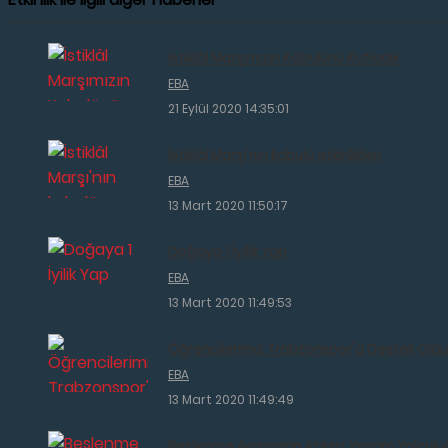
İstiklâl Marşımızın Kabulünü Kutladık
EBA
21 Eylül 2020 14:35:01
İstiklâl Marşı'nın kabulü etkinlikleri
EBA
13 Mart 2020 11:50:17
Doğaya 1 İyilik Yap
EBA
13 Mart 2020 11:49:53
Öğrencilerimiz Trabzonspor'a Destek Oldu
EBA
13 Mart 2020 11:49:49
Beslenme Açısından Atıksız Yaşam Yolculu