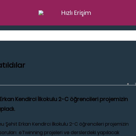
Hızlı Erişim
tıldılar
Erkan Kendirci İlkokulu 2-C öğrencileri projemizin
pladı.
 Şehit Erkan Kendirci İlkokulu 2-C öğrencileri projemizin
soruları eTwinning projeleri ve derslerdeki yapılacak