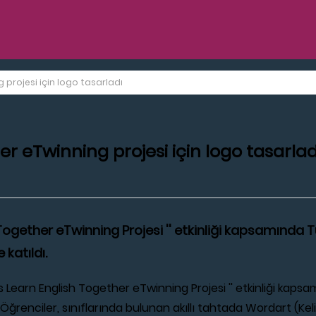
 projesi için logo tasarladı
er eTwinning projesi için logo tasarlad
h Together eTwinning Projesi '' etkinliği kapsamında
 katıldı.
 Learn English Together eTwinning Projesi '' etkinliği kaps
ı. Öğrenciler, sınıflarında bulunan akıllı tahtada Wordart (