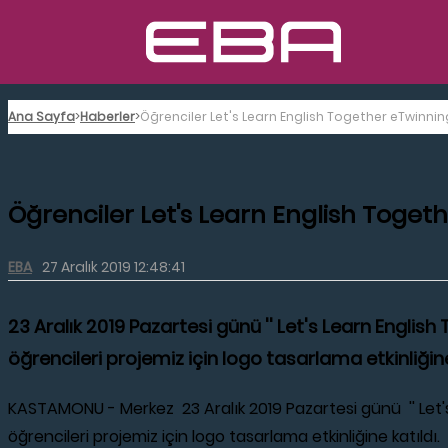
Ana Sayfa
Haberler
Öğrenciler Let's Learn English Together eTwinning
Öğrenciler Let's Learn English Togeth
EBA
27 Aralık 2019 12:48:41
23 Aralık 2019 Pazartesi günü '' Let's Learn Englis
öğrencileri projemiz için logo tasarlama etkinliğine
KASTAMONU - Merkez 23 Aralık 2019 Pazartesi günü '' Let's
öğrencileri projemiz için logo tasarlama etkinliğine katıld