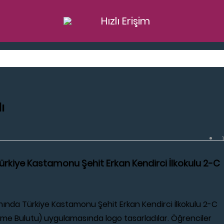
Hızlı Erişim
ı
 Türkiye Kastamonu Şehit Erkan Kendirci İlkokulu 2-C
amında Türkiye Kastamonu Şehit Erkan Kendirci İlkokulu 2-C
Kelime Bulutu) uygulamasında logo tasarladılar. Öğrenciler