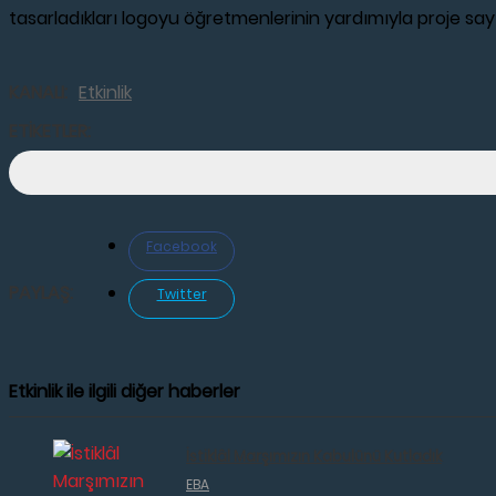
tasarladıkları logoyu öğretmenlerinin yardımıyla proje sayf
KANALI:
Etkinlik
ETİKETLER:
Facebook
PAYLAŞ:
Twitter
Etkinlik ile ilgili diğer haberler
İstiklâl Marşımızın Kabulünü Kutladık
EBA