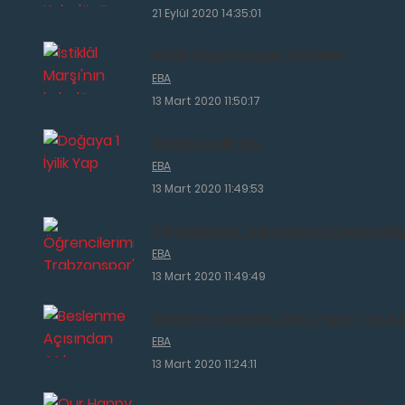
21 Eylül 2020 14:35:01
İstiklâl Marşı'nın kabulü etkinlikleri
EBA
13 Mart 2020 11:50:17
Doğaya 1 İyilik Yap
EBA
13 Mart 2020 11:49:53
Öğrencilerimiz Trabzonspor'a Destek Oldu
EBA
13 Mart 2020 11:49:49
Beslenme Açısından Atıksız Yaşam Yolculu
EBA
13 Mart 2020 11:24:11