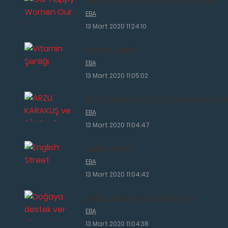
Our Happy Women Our Happy Mothers
EBA
13 Mart 2020 11:24:10
Vitamin Şenliği
EBA
13 Mart 2020 11:05:02
ARZU KARAKUŞ ve 3/H Sınıfı Etwinning Projel
EBA
13 Mart 2020 11:04:47
English Street
EBA
13 Mart 2020 11:04:42
Doğaya destek ver dünyayı koru
EBA
13 Mart 2020 11:04:38